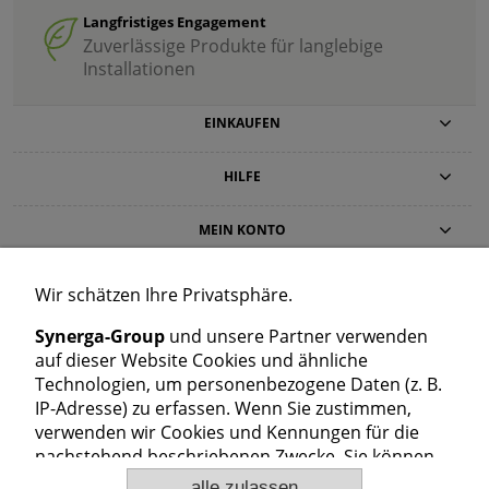
Langfristiges Engagement
Zuverlässige Produkte für langlebige
Installationen
EINKAUFEN
HILFE
MEIN KONTO
INFORMATION
Wir schätzen Ihre Privatsphäre.
Synerga-Group
und unsere Partner verwenden
KONTAKT
auf dieser Website Cookies und ähnliche
Synerga Polska Sp. z o.o.
Technologien, um personenbezogene Daten (z. B.
Dolna 59, 98-160 Sędziejowice, Polen
IP-Adresse) zu erfassen. Wenn Sie zustimmen,
+48 725 777 559
+48 724 999 949
verwenden wir Cookies und Kennungen für die
cs@synerga-group.de
nachstehend beschriebenen Zwecke. Sie können
Kundenservice: Mo–Fr 8:00–16:00
„alle zulassen“ oder „nur notwendige zulassen“
alle zulassen