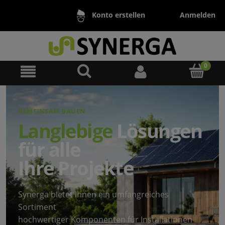
Anmelden
Konto erstellen
GEMEINSAM BAUEN
Langlebige
Lösungen
für alle
Ihre Projekte
Synerga bietet Ihnen ein umfangreiches
Sortiment
hochwertiger Komponenten für Installationen